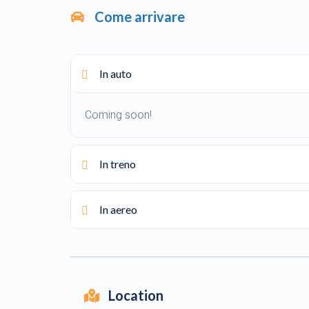
Come arrivare
In auto
Coming soon!
In treno
In aereo
Location