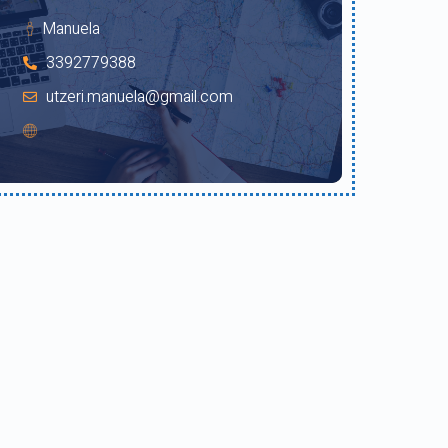
Manuela
3392779388
utzeri.manuela@gmail.com