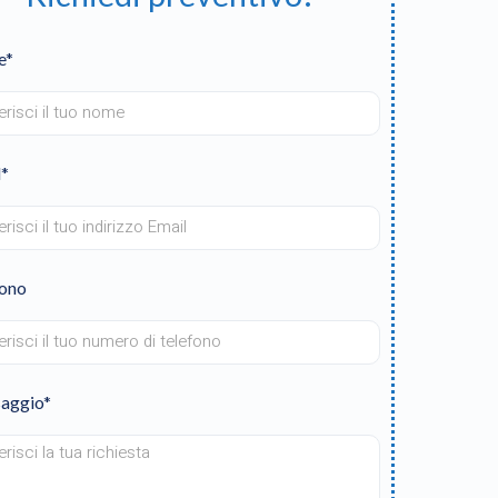
e*
l*
fono
aggio*