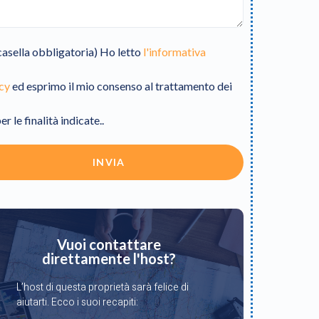
(casella obbligatoria) Ho letto
l'informativa
cy
ed esprimo il mio consenso al trattamento dei
er le finalità indicate..
INVIA
Vuoi contattare
direttamente l'host?
L’host di questa proprietà sarà felice di
aiutarti. Ecco i suoi recapiti: