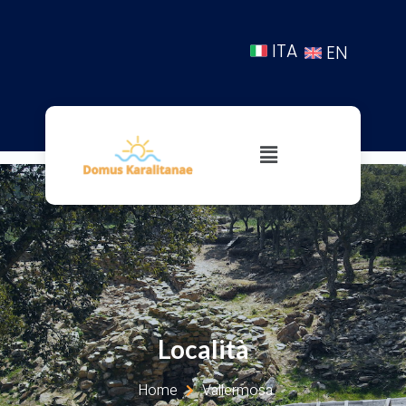
ITA
EN
Località
Home
Vallermosa