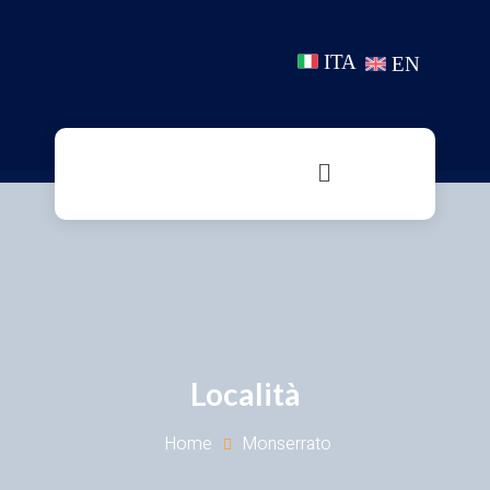
ITA
EN
Località
Home
Monserrato