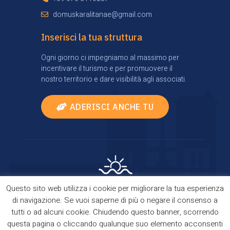
domuskaralitanae@gmail.com
Inserisci la tua struttura
Ogni giorno ci impegniamo al massimo per
incentivare il turismo e per promuovere il
nostro territorio e dare visibilità agli associati.
ADERISCI ANCHE TU
Questo sito web utilizza i cookie per migliorare la tua esperienza
Privacy Policy
|
Cookie Policy
| Comes true thanks
di navigazione. Se vuoi saperne di più o negare il consenso a
to
TourismBrain
tutti o ad alcuni cookie. Chiudendo questo banner, scorrendo
Copyright © 2021 Domus Kalaritanae. All Rights
questa pagina o cliccando qualunque suo elemento acconsenti
Reserved.