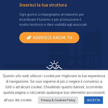
Inserisci la tua struttura
Ogni giorno ci impegniamo al massimo per
incentivare il turismo e per promuovere il
nostro territorio e dare visibilità agli associati.
ADERISCI ANCHE TU
Questo sito web utilizza i cookie per migliorare la tua esperienza
Privacy Policy
|
Cookie Policy
| Comes true thanks
di navigazione. Se vuoi saperne di più o negare il consenso a
to
TourismBrain
tutti o ad alcuni cookie. Chiudendo questo banner, scorrendo
Copyright © 2021 Domus Kalaritanae. All Rights
questa pagina o cliccando qualunque suo elemento acconsenti
Reserved.
all'uso dei cookie.
Privacy & Cookies Policy
ACCETTA