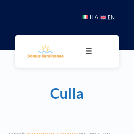
ITA
EN
Culla