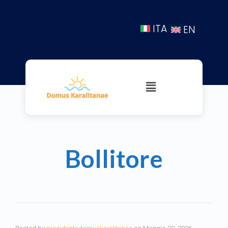
ITA
EN
Bollitore