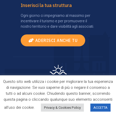
Inserisci la tua struttura
Ogni giorno ci impegniamo al massimo per
incentivare il turismo e per promuovere il
nostro territorio e dare visibilità agli associati.
ADERISCI ANCHE TU
Questo sito web utilizza i cookie per migliorare la tua esperienza
Privacy Policy
|
Cookie Policy
| Comes true thanks
di navigazione. Se vuoi saperne di più o negare il consenso a
to
TourismBrain
tutti o ad alcuni cookie. Chiudendo questo banner, scorrendo
Copyright © 2021 Domus Kalaritanae. All Rights
questa pagina o cliccando qualunque suo elemento acconsenti
Reserved.
all'uso dei cookie.
Privacy & Cookies Policy
ACCETTA