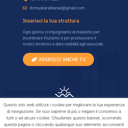
domuskaralitanae@gmail.com
Inserisci la tua struttura
Ogni giorno ci impegniamo al massimo per
incentivare il turismo e per promuovere il
nostro territorio e dare visibilità agli associati.
ADERISCI ANCHE TU
Questo sito web utilizza i cookie per migliorare la tua esperienza
Privacy Policy
|
Cookie Policy
| Comes true thanks
di navigazione. Se vuoi saperne di più o negare il consenso a
to
TourismBrain
tutti o ad alcuni cookie. Chiudendo questo banner, scorrendo
Copyright © 2021 Domus Kalaritanae. All Rights
questa pagina o cliccando qualunque suo elemento acconsenti
Reserved.