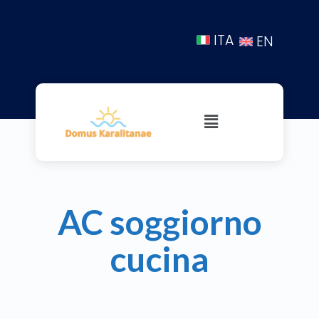
ITA
EN
AC soggiorno
cucina